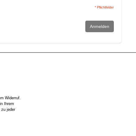
* Pflichtfelder
Anmelden
um Widerruf.
in Ihrem
 zu jeder