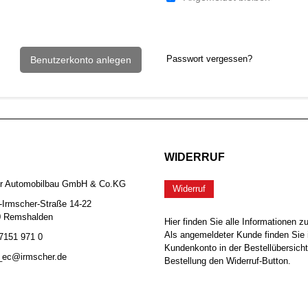
Passwort vergessen?
Benutzerkonto anlegen
WIDERRUF
er Automobilbau GmbH & Co.KG
Widerruf
-Irmscher-Straße 14-22
0 Remshalden
Hier finden Sie alle Informationen z
Als angemeldeter Kunde finden Sie 
 7151 971 0
Kundenkonto in der Bestellübersicht
b_ec@irmscher.de
Bestellung den Widerruf-Button.