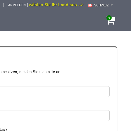
wählen Sie Ihr Land aus -->
|
ANMELDEN
SCHWEIZ
0
 besitzen, melden Sie sich bitte an.
das?