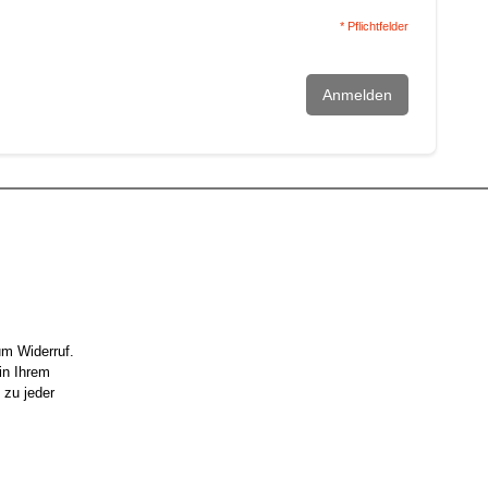
* Pflichtfelder
Anmelden
um Widerruf.
in Ihrem
 zu jeder