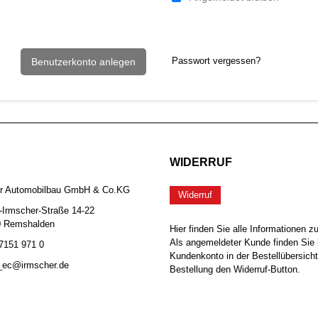
Passwort vergessen?
Benutzerkonto anlegen
WIDERRUF
er Automobilbau GmbH & Co.KG
Widerruf
-Irmscher-Straße 14-22
0 Remshalden
Hier finden Sie alle Informationen z
Als angemeldeter Kunde finden Sie 
 7151 971 0
Kundenkonto in der Bestellübersicht
b_ec@irmscher.de
Bestellung den Widerruf-Button.