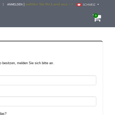
wählen Sie Ihr Land aus -->
|
ANMELDEN
SCHWEIZ
0
 besitzen, melden Sie sich bitte an.
das?