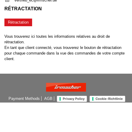
vertrieb_ec@irmscher.de
RÉTRACTATION
Rétractation
Vous trouverez ici toutes les informations relatives au droit de
rétractation.
En tant que client connecté, vous trouverez le bouton de rétractation
pour chaque commande dans la vue des commandes de votre compte
client.
Payment Methods
AGB
Privacy Policy
Cookie-Richtlinie
Mentions légales
©2026 - by Irmscher Automobilbau GmbH & Co.KG. All Rights
Reserved.