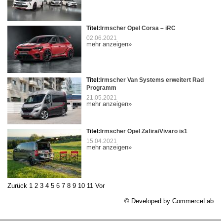
Titel:
Irmscher Opel Corsa – iRC
02.06.2021
mehr anzeigen»
Titel:
Irmscher Van Systems erweitert Rad
Programm
21.05.2021
mehr anzeigen»
Titel:
Irmscher Opel Zafira/Vivaro is1
15.04.2021
mehr anzeigen»
Zurück
1
2
3
4
5
6
7
8
9
10
11
Vor
© Developed by
CommerceLab