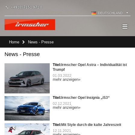
+49 (0) 7151 971 0
wählen Sie Ihr Land aus -->
DEUTSCHLAND
Home
News - Presse
News - Presse
Titel:
Irmscher Opel Astra – Individualität ist
Trumpf
01.03.2022
mehr anzeigen»
Titel:
Irmscher Opel Insignia „iS3“
02.12.2021
mehr anzeigen»
Titel:
Mit Style durch die kalte Jahreszeit
12.11.2021
mehr anzeigen»