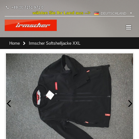
+49 (0) 7151 971 0
wählen Sie Ihr Land aus -->
DEUTSCHLAND
Home
Irmscher Softshelljacke XXL