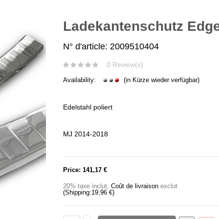
Ladekantenschutz Edg
N° d'article: 2009510404
0 Review(s)
Availability:
(in Kürze wieder verfügbar)
Edelstahl poliert
MJ 2014-2018
Price:
141,17 €
20% taxe inclut
,
Coût de livraison
exclut
(Shipping:
19,96 €
)