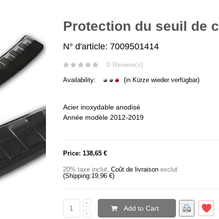
Protection du seuil de 
N° d'article: 7009501414
0 Review(s)
Availability:
(in Kürze wieder verfügbar)
Acier inoxydable anodisé
Année modèle 2012-2019
Price:
138,65 €
20% taxe inclut
,
Coût de livraison
exclut
(Shipping:
19,96 €
)
Add to Cart