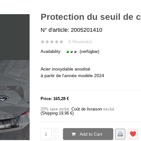
Protection du seuil de
N° d'article: 2005201410
0 Review(s)
Availability:
(verfügbar)
Acier inoxydable anodisé
à partir de l'année modèle 2024
Price:
165,28 €
20% taxe inclut
,
Coût de livraison
exclut
(Shipping:
19,96 €
)
Add to Cart