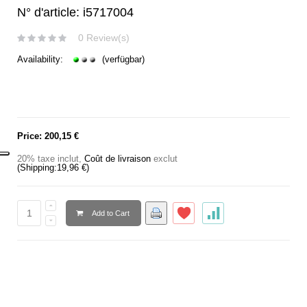
N° d'article: i5717004
0 Review(s)
Availability:
(verfügbar)
Price:
200,15 €
20% taxe inclut
,
Coût de livraison
exclut
(Shipping:
19,96 €
)
Add to Cart