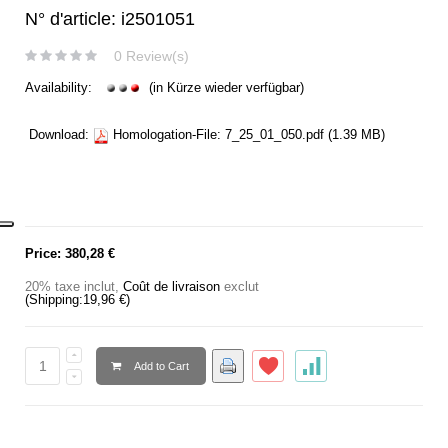
N° d'article: i2501051
0 Review(s)
Availability:
(in Kürze wieder verfügbar)
Download:
Homologation-File:
7_25_01_050.pdf
(1.39 MB)
Price:
380,28 €
20% taxe inclut
,
Coût de livraison
exclut
(Shipping:
19,96 €
)
Add to Cart