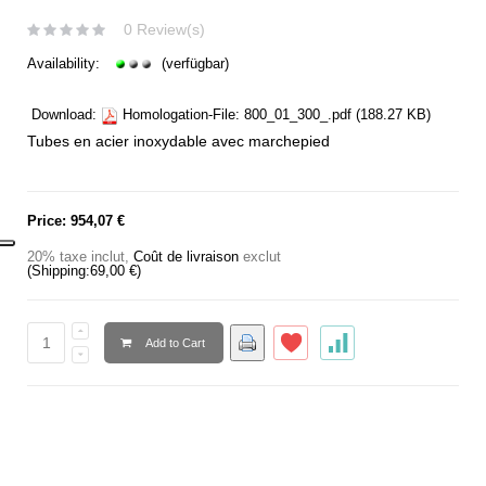
0 Review(s)
Availability:
(verfügbar)
Download:
Homologation-File:
800_01_300_.pdf
(188.27 KB)
Tubes en acier inoxydable avec marchepied
Price:
954,07 €
20% taxe inclut
,
Coût de livraison
exclut
(Shipping:
69,00 €
)
Add to Cart