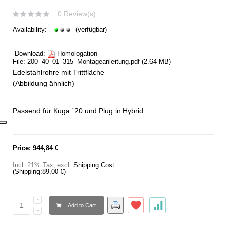
0 Review(s)
Availability:
(verfügbar)
Download:
Homologation-
File:
200_40_01_315_Montageanleitung.pdf
(2.64 MB)
Edelstahlrohre mit Trittfläche
(Abbildung ähnlich)
Passend für Kuga ´20 und Plug in Hybrid
Price:
944,84 €
Incl. 21% Tax
,
excl.
Shipping Cost
(Shipping:
89,00 €
)
Add to Cart