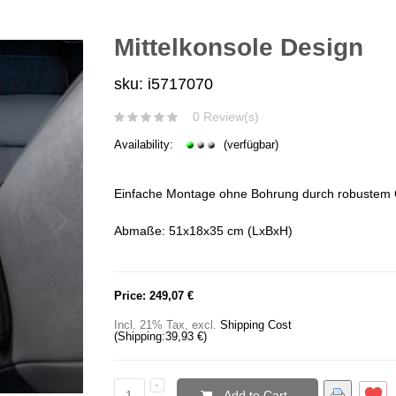
Mittelkonsole Design
sku: i5717070
0 Review(s)
Availability:
(verfügbar)
Einfache Montage ohne Bohrung durch robustem 
Abmaße: 51x18x35 cm (LxBxH)
Price:
249,07 €
Incl. 21% Tax
,
excl.
Shipping Cost
(Shipping:
39,93 €
)
Add to Cart