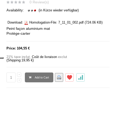
0 Review(s)
Availability:
(in Kürze wieder verfügbar)
Download:
Homologation-File:
7_11_01_002.pdf
(724.06 KB)
Peint façon aluminium mat
Protège-carter
Price:
104,55 €
21% taxe inclut
,
Coût de livraison
exclut
(Shipping:
19,95 €
)
Add to Cart