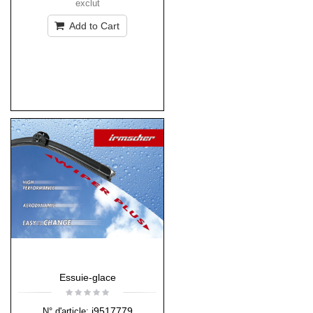
exclut
Add to Cart
Essuie-glace
i9517779
N° d'article: