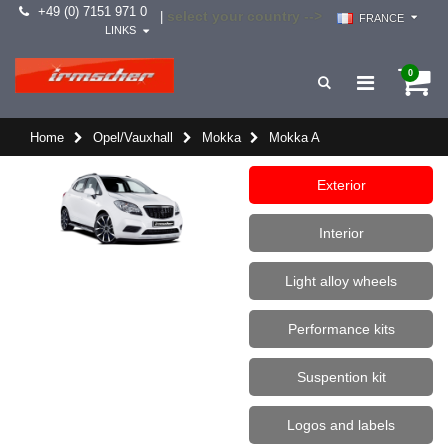
+49 (0) 7151 971 0
select your country -->
|
FRANCE
LINKS
0
Home
Opel/Vauxhall
Mokka
Mokka A
Exterior
Interior
Light alloy wheels
Performance kits
Suspention kit
Logos and labels