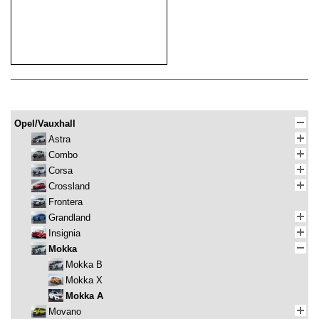
Opel/Vauxhall
Astra
Combo
Corsa
Crossland
Frontera
Grandland
Insignia
Mokka
Mokka B
Mokka X
Mokka A
Movano