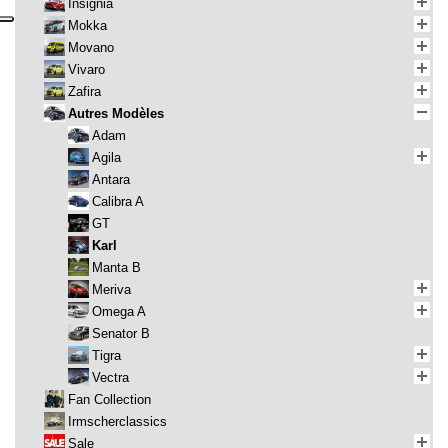
Insignia
Mokka
Movano
Vivaro
Zafira
Autres Modèles
Adam
Agila
Antara
Calibra A
GT
Karl
Manta B
Meriva
Omega A
Senator B
Tigra
Vectra
Fan Collection
Irmscherclassics
Sale