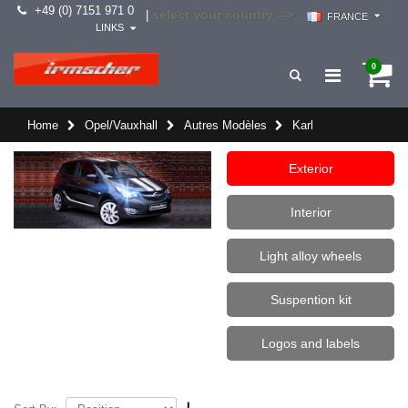
+49 (0) 7151 971 0
select your country -->
|
FRANCE
LINKS
0
Home
Opel/Vauxhall
Autres Modèles
Karl
Exterior
Interior
Light alloy wheels
Suspention kit
Logos and labels