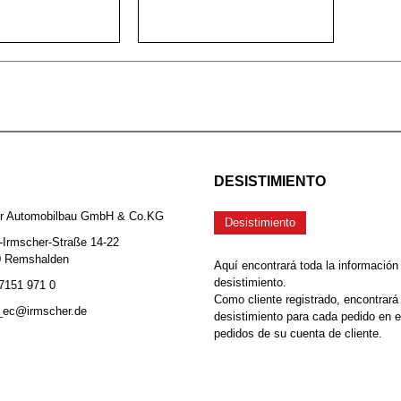
DESISTIMIENTO
er Automobilbau GmbH & Co.KG
Desistimiento
-Irmscher-Straße 14-22
0 Remshalden
Aquí encontrará toda la información
desistimiento.
 7151 971 0
Como cliente registrado, encontrará
b_ec@irmscher.de
desistimiento para cada pedido en 
pedidos de su cuenta de cliente.