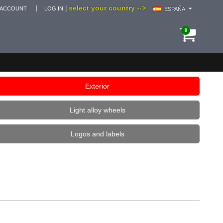
select your country -->
|
 ACCOUNT
LOG IN
ESPAÑA
0
Exterior
Light alloy wheels
Logos and labels