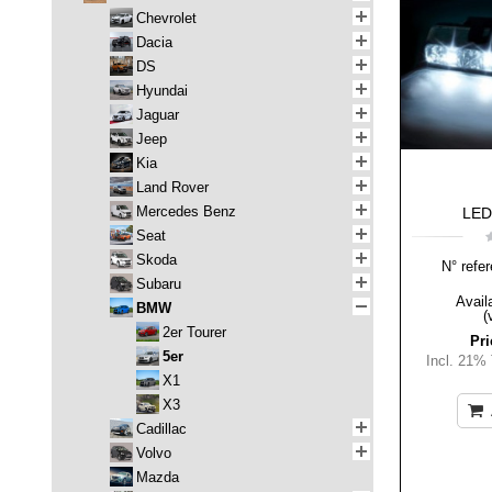
Chevrolet
Dacia
DS
Hyundai
Jaguar
Jeep
Kia
Land Rover
Mercedes Benz
LED-
Seat
Skoda
N° refer
Subaru
Availa
BMW
(
2er Tourer
Pri
5er
Incl. 21%
X1
X3
Cadillac
Volvo
Mazda