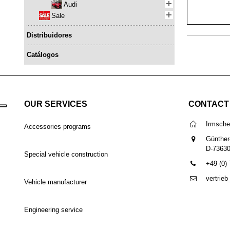
Audi
Sale
Distribuidores
Catálogos
OUR SERVICES
CONTACT
Irmsch
Accessories programs
Günther
D-7363
Special vehicle construction
+49 (0)
vertrie
Vehicle manufacturer
Engineering service