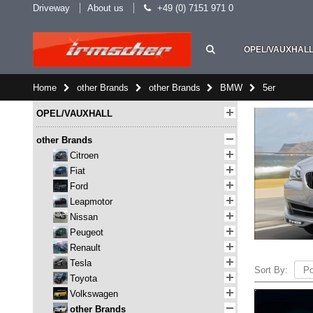
Driveway
About us
+49 (0) 7151 971 0
OPEL/VAUXHAL
Home
other Brands
other Brands
BMW
5er
OPEL/VAUXHALL
other Brands
Citroen
Fiat
Ford
Leapmotor
Nissan
Peugeot
Renault
Tesla
Sort By:
Toyota
Volkswagen
other Brands