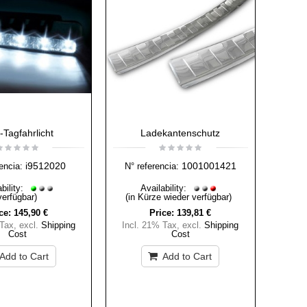
Tagfahrlicht
Ladekantenschutz
i9512020
1001001421
encia:
N° referencia:
bility:
Availability:
verfügbar)
(in Kürze wieder verfügbar)
ce:
145,90 €
Price:
139,81 €
 Tax
,
excl.
Shipping
Incl. 21% Tax
,
excl.
Shipping
Cost
Cost
Add to Cart
Add to Cart