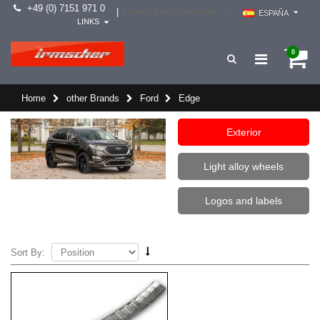
+49 (0) 7151 971 0
select your country -->
|
ESPAÑA
LINKS
0
Home
other Brands
Ford
Edge
Exterior
Light alloy wheels
Logos and labels
Sort By: