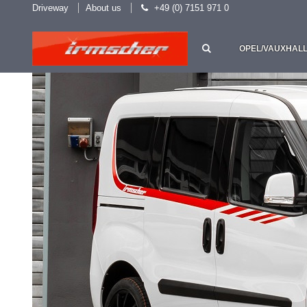
Driveway
About us
+49 (0) 7151 971 0
OPEL/VAUXHAL