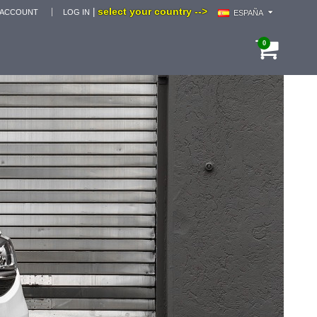
select your country -->
|
 ACCOUNT
LOG IN
ESPAÑA
0