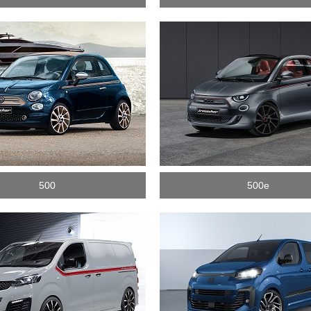
500
500e