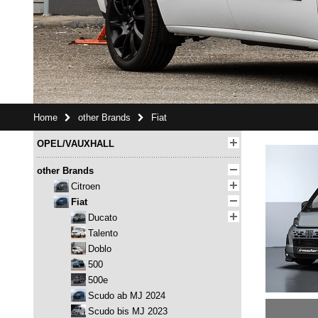
Home
other Brands
Fiat
OPEL/VAUXHALL
other Brands
Citroen
Fiat
Ducato
Talento
Doblo
500
500e
Scudo ab MJ 2024
Scudo bis MJ 2023