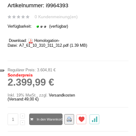
Artikelnummer: i9964393
0 Kundenmeinung(en)
Verfügbarkeit:
(verfügbar)
Download:
Homologation-
Datei:
A7_61_10_310_311_312.pdf
(1.39 MB)
Regulärer Preis:
3.604,81 €
Sonderpreis
2.399,99 €
Inkl. 19% MwSt.
,
zzgl.
Versandkosten
(Versand:
49,00 €
)
In den Warenkorb