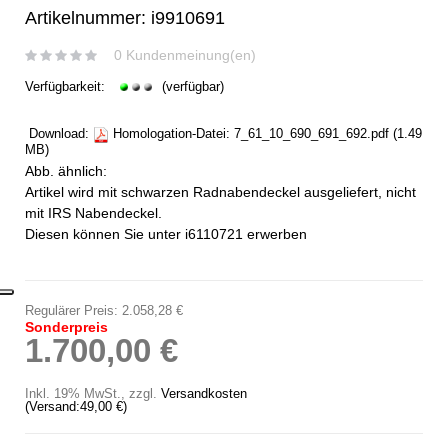
Artikelnummer: i9910691
0 Kundenmeinung(en)
Verfügbarkeit:
(verfügbar)
Download:
Homologation-Datei:
7_61_10_690_691_692.pdf
(1.49
MB)
Abb. ähnlich:
Artikel wird mit schwarzen Radnabendeckel ausgeliefert, nicht
mit IRS Nabendeckel.
Diesen können Sie unter
i6110721
erwerben
Regulärer Preis:
2.058,28 €
Sonderpreis
1.700,00 €
Inkl. 19% MwSt.
,
zzgl.
Versandkosten
(Versand:
49,00 €
)