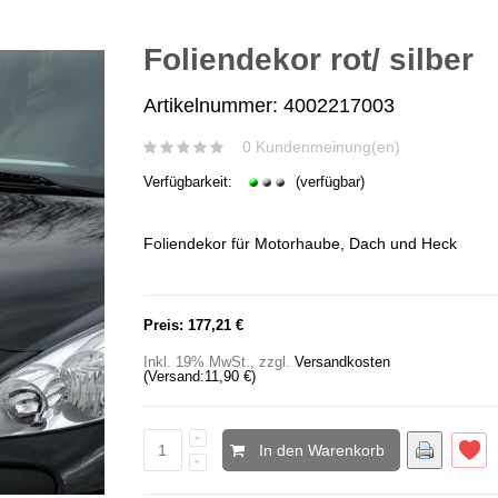
Foliendekor rot/ silber
Artikelnummer: 4002217003
0 Kundenmeinung(en)
Verfügbarkeit:
(verfügbar)
Foliendekor für Motorhaube, Dach und Heck
Preis:
177,21 €
Inkl. 19% MwSt.
,
zzgl.
Versandkosten
(Versand:
11,90 €
)
In den Warenkorb