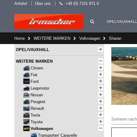
Anfahrt
Über uns
+49 (0) 7151 971 0
OPEL/VAUXHAL
Home
WEITERE MARKEN
Volkswagen
Sharan
OPEL/VAUXHALL
WEITERE MARKEN
Citroen
Fiat
Ford
Leapmotor
Nissan
Peugeot
Renault
Tesla
Sortieren nach
Toyota
Volkswagen
Transporter/ Caravelle