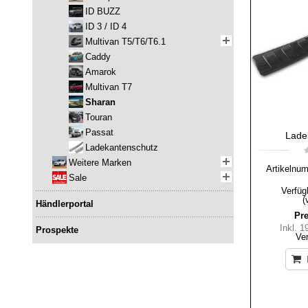
ID BUZZ
ID 3 / ID 4
Multivan T5/T6/T6.1
Caddy
Amarok
Multivan T7
Sharan
Touran
Passat
Lade
Ladekantenschutz
Weitere Marken
Artikelnu
Sale
Verfüg
(
Händlerportal
Pre
Inkl. 
Prospekte
Ve