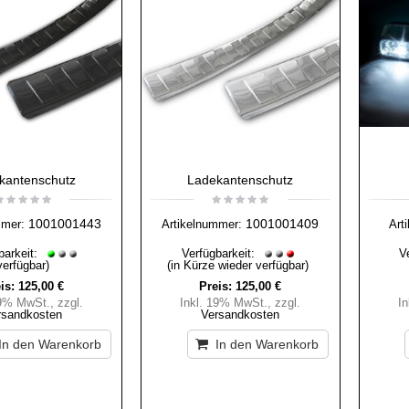
kantenschutz
Ladekantenschutz
1001001443
1001001409
mmer:
Artikelnummer:
Art
barkeit:
Verfügbarkeit:
V
verfügbar)
(in Kürze wieder verfügbar)
is:
125,00 €
Preis:
125,00 €
19% MwSt.
,
zzgl.
Inkl. 19% MwSt.
,
zzgl.
I
rsandkosten
Versandkosten
In den Warenkorb
In den Warenkorb