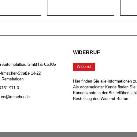
WIDERRUF
er Automobilbau GmbH & Co.KG
Widerruf
-Irmscher-Straße 14-22
0 Remshalden
Hier finden Sie alle Informationen z
Als angemeldeter Kunde finden Sie 
 7151 971 0
Kundenkonto in der Bestellübersicht
b_ec@irmscher.de
Bestellung den Widerruf-Button.