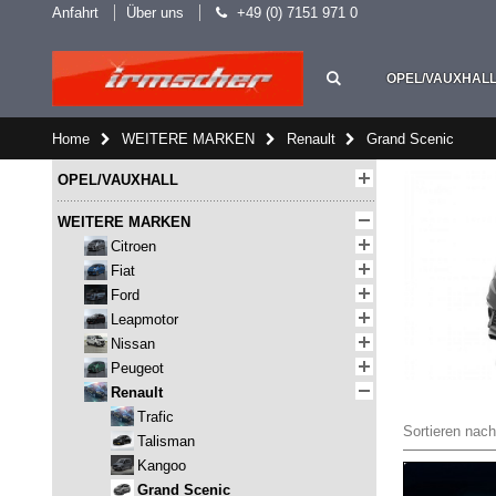
Anfahrt
Über uns
+49 (0) 7151 971 0
OPEL/VAUXHAL
Home
WEITERE MARKEN
Renault
Grand Scenic
OPEL/VAUXHALL
WEITERE MARKEN
Citroen
Fiat
Ford
Leapmotor
Nissan
Peugeot
Renault
Trafic
Sortieren nach
Talisman
Kangoo
Grand Scenic