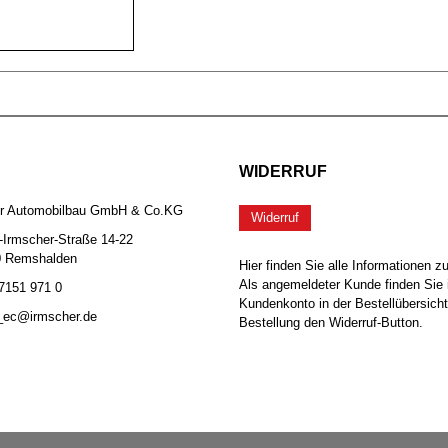
WIDERRUF
er Automobilbau GmbH & Co.KG
Widerruf
-Irmscher-Straße 14-22
0 Remshalden
Hier finden Sie alle Informationen z
Als angemeldeter Kunde finden Sie 
 7151 971 0
Kundenkonto in der Bestellübersicht
b_ec@irmscher.de
Bestellung den Widerruf-Button.