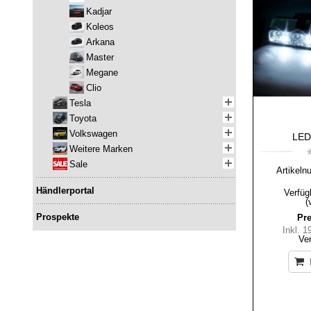
Kadjar
Koleos
Arkana
Master
Megane
Clio
Tesla
Toyota
Volkswagen
LED-
Weitere Marken
Sale
Artikeln
Händlerportal
Verfüg
(
Prospekte
Pre
Inkl. 
Ve