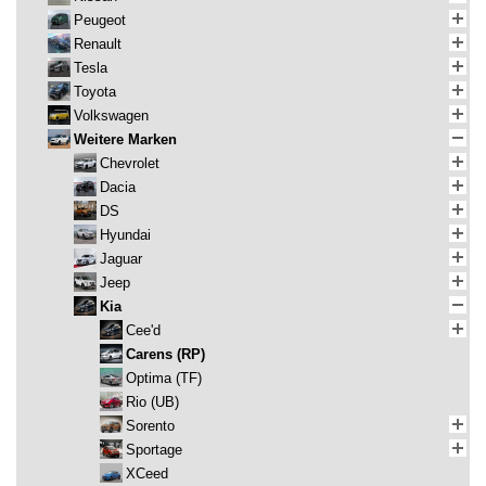
Peugeot
Renault
Tesla
Toyota
Volkswagen
Weitere Marken
Chevrolet
Dacia
DS
Hyundai
Jaguar
Jeep
Kia
Cee'd
Carens (RP)
Optima (TF)
Rio (UB)
Sorento
Sportage
XCeed