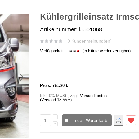
Kühlergrilleinsatz Irms
Artikelnummer: i5501068
0 Kundenmeinung(en)
Verfügbarkeit:
(in Kürze wieder verfügbar)
Preis:
761,20 €
Inkl. 0% MwSt.
,
zzgl.
Versandkosten
(Versand:
18,55 €
)
In den Warenkorb