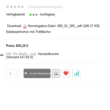
0 Kundenmeinung(en)
Verfügbarkeit:
(verfügbar)
Download:
Homologation-Datei:
800_01_300_.pdf
(188.27 KB)
Edelstahlrohre mit Trittfläche
Preis:
876,15 €
Inkl. 0% MwSt.
,
zzgl.
Versandkosten
(Versand:
147,65 €
)
In den Warenkorb