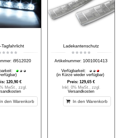
Tagfahrlicht
Ladekantenschutz
i9512020
1001001413
ummer:
Artikelnummer:
barkeit:
Verfügbarkeit:
verfügbar)
(in Kürze wieder verfügbar)
is:
120,90 €
Preis:
129,65 €
 0% MwSt.
,
zzgl.
Inkl. 0% MwSt.
,
zzgl.
rsandkosten
Versandkosten
In den Warenkorb
In den Warenkorb