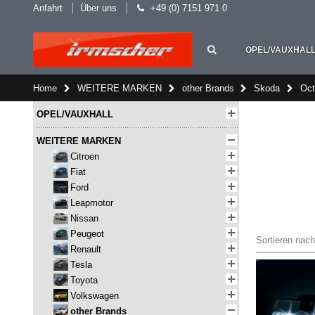
Anfahrt
Über uns
+49 (0) 7151 971 0
OPEL/VAUXHAL
Home
WEITERE MARKEN
other Brands
Skoda
Oct
OPEL/VAUXHALL
WEITERE MARKEN
Citroen
Fiat
Ford
Leapmotor
Nissan
Peugeot
Sortieren nach
Renault
Tesla
Toyota
Volkswagen
other Brands