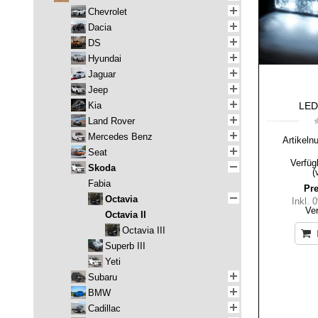
Chevrolet
Dacia
DS
Hyundai
Jaguar
Jeep
Kia
LED-
Land Rover
Mercedes Benz
Artikeln
Seat
Verfüg
Skoda
(
Fabia
Pre
Octavia
Inkl.
Ve
Octavia II
Octavia III
Superb III
Yeti
Subaru
BMW
Cadillac