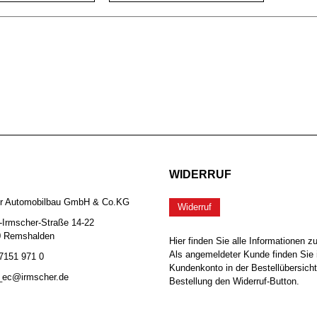
WIDERRUF
er Automobilbau GmbH & Co.KG
Widerruf
-Irmscher-Straße 14-22
0 Remshalden
Hier finden Sie alle Informationen z
Als angemeldeter Kunde finden Sie 
 7151 971 0
Kundenkonto in der Bestellübersicht
b_ec@irmscher.de
Bestellung den Widerruf-Button.