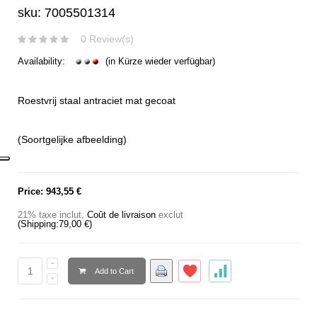
sku: 7005501314
0 Review(s)
Availability:
(in Kürze wieder verfügbar)
Roestvrij staal antraciet mat gecoat
(Soortgelijke afbeelding)
Price:
943,55 €
21% taxe inclut
,
Coût de livraison
exclut
(Shipping:
79,00 €
)
Add to Cart