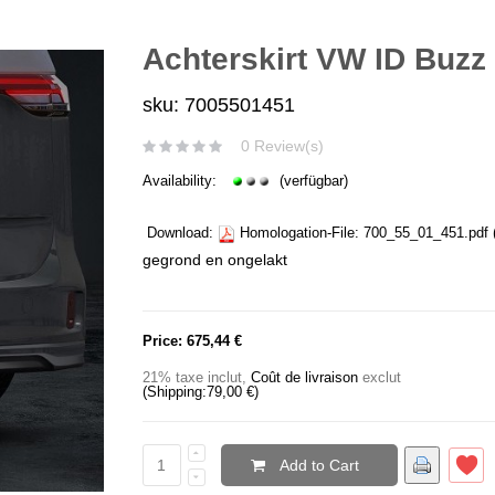
Achterskirt VW ID Buzz
sku: 7005501451
0 Review(s)
Availability:
(verfügbar)
Download:
Homologation-File:
700_55_01_451.pdf
gegrond en ongelakt
Price:
675,44 €
21% taxe inclut
,
Coût de livraison
exclut
(Shipping:
79,00 €
)
Add to Cart