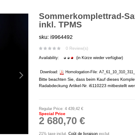
Sommerkomplettrad-Sat
inkl. TPMS
sku: i9964492
0 Review(s)
Availability:
(in Kürze wieder verfügbar)
Download:
Homologation-File:
A7_61_10_310_311_
Bitte beachten Sie, dass beim Kauf dieses Komplet
Radabdeckung Artikel-Nr. i6110223 mitbestellt we
Regular Price:
4 439,42 €
Special Price
2 680,70 €
21% taxe inclut
,
Coût de livraison
exclut