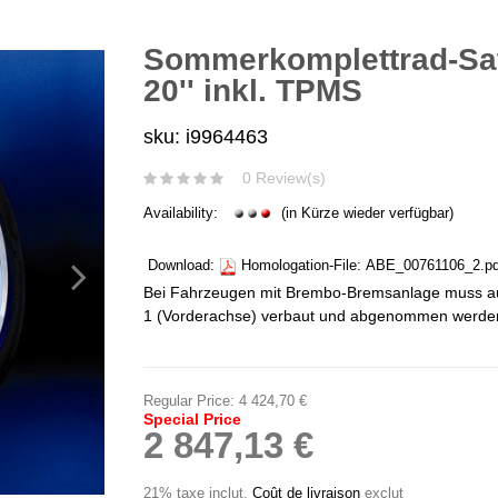
Sommerkomplettrad-Satz
20'' inkl. TPMS
sku: i9964463
0 Review(s)
Availability:
(in Kürze wieder verfügbar)
Download:
Homologation-File:
ABE_00761106_2.pd
Bei Fahrzeugen mit Brembo-Bremsanlage muss auf
1 (Vorderachse) verbaut und abgenommen werde
Regular Price:
4 424,70 €
Special Price
2 847,13 €
21% taxe inclut
,
Coût de livraison
exclut