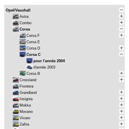
Opel/Vauxhall
Astra
Combo
Corsa
Corsa F
Corsa E
Corsa D
Corsa C
pour l'année 2004
d'année 2003
Corsa B
Crossland
Frontera
Grandland
Insignia
Mokka
Movano
Vivaro
Zafira