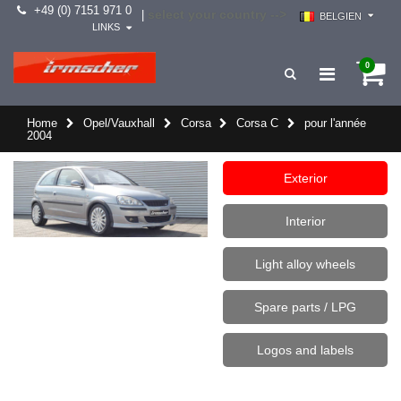
+49 (0) 7151 971 0
select your country -->
|
BELGIEN
LINKS
0
Home
Opel/Vauxhall
Corsa
Corsa C
pour l'année
2004
Exterior
Interior
Light alloy wheels
Spare parts / LPG
Logos and labels