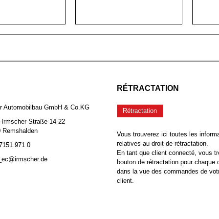
RÉTRACTATION
er Automobilbau GmbH & Co.KG
Rétractation
-Irmscher-Straße 14-22
0 Remshalden
Vous trouverez ici toutes les inform
relatives au droit de rétractation.
 7151 971 0
En tant que client connecté, vous tr
b_ec@irmscher.de
bouton de rétractation pour chaqu
dans la vue des commandes de vot
client.