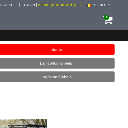
select your country -->
|
ACCOUNT
LOG IN
BELGIEN
0
Interior
Light alloy wheels
Logos and labels