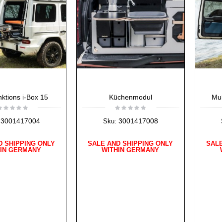
nktions i-Box 15
Küchenmodul
Mul
3001417004
3001417008
Sku:
D SHIPPING ONLY
SALE AND SHIPPING ONLY
SALE
HIN GERMANY
WITHIN GERMANY