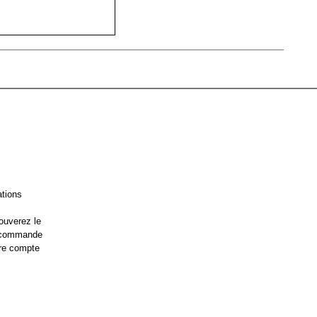
ations
ouverez le
e commande
re compte