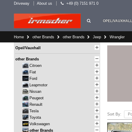
Driveway
About us
+49 (0) 7151 971 0
OPEL/VAUXHAL
Home
other Brands
other Brands
Jeep
Wrangler
Opel/Vauxhall
other Brands
Citroen
Fiat
Ford
Leapmotor
Nissan
Peugeot
Renault
Tesla
Sort By:
Toyota
Volkswagen
other Brands