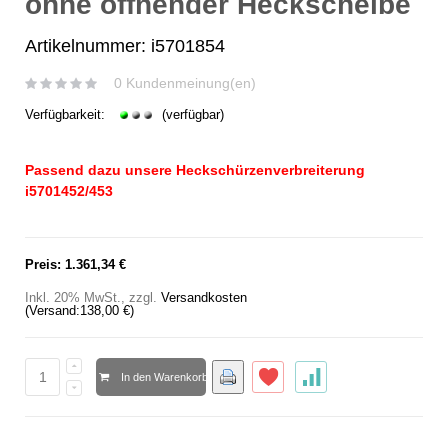
ohne öffnender Heckscheibe
Artikelnummer: i5701854
0 Kundenmeinung(en)
Verfügbarkeit:
(verfügbar)
Passend dazu unsere Heckschürzenverbreiterung
i5701452/453
Preis:
1.361,34 €
Inkl. 20% MwSt.
,
zzgl.
Versandkosten
(Versand:
138,00 €
)
In den Warenkorb