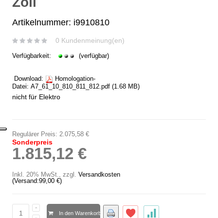
Zoll
Artikelnummer: i9910810
0 Kundenmeinung(en)
Verfügbarkeit:
(verfügbar)
Download:
Homologation-
Datei:
A7_61_10_810_811_812.pdf
(1.68 MB)
nicht für Elektro
Regulärer Preis:
2.075,58 €
Sonderpreis
1.815,12 €
Inkl. 20% MwSt.
,
zzgl.
Versandkosten
(Versand:
99,00 €
)
In den Warenkorb