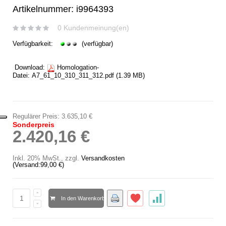
Artikelnummer: i9964393
0 Kundenmeinung(en)
Verfügbarkeit:
(verfügbar)
Download:
Homologation-
Datei:
A7_61_10_310_311_312.pdf
(1.39 MB)
Regulärer Preis:
3.635,10 €
Sonderpreis
2.420,16 €
Inkl. 20% MwSt.
,
zzgl.
Versandkosten
(Versand:
99,00 €
)
In den Warenkorb