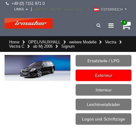
+49 (0) 7151 971 0
wählen Sie Ihr Land aus -->
|
LINKS
ÖSTERREICH
0
Home
OPEL/VAUXHALL
weitere Modelle
Vectra
Vectra C
ab Mj 2006
Signum
Ersatzteile / LPG
Exterieur
Interieur
Leichtmetallräder
Logos und Schriftzüge