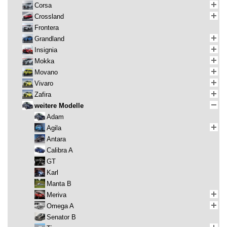
Corsa
Crossland
Frontera
Grandland
Insignia
Mokka
Movano
Vivaro
Zafira
weitere Modelle
Adam
Agila
Antara
Calibra A
GT
Karl
Manta B
Meriva
Omega A
Senator B