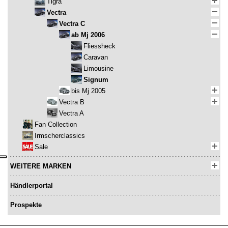
Tigra
Vectra
Vectra C
ab Mj 2006
Fliessheck
Caravan
Limousine
Signum
bis Mj 2005
Vectra B
Vectra A
Fan Collection
Irmscherclassics
Sale
WEITERE MARKEN
Händlerportal
Prospekte