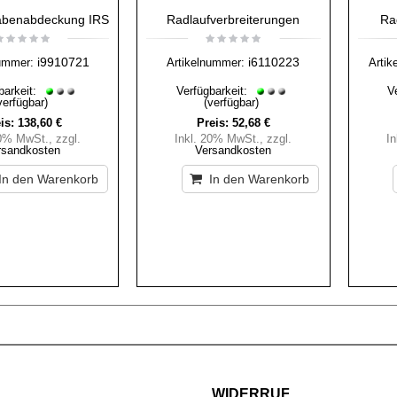
abenabdeckung IRS
Radlaufverbreiterungen
Ra
i9910721
i6110223
ummer:
Artikelnummer:
Artik
barkeit:
Verfügbarkeit:
V
verfügbar)
(verfügbar)
is:
138,60 €
Preis:
52,68 €
20% MwSt.
,
zzgl.
Inkl. 20% MwSt.
,
zzgl.
I
rsandkosten
Versandkosten
In den Warenkorb
In den Warenkorb
WIDERRUF