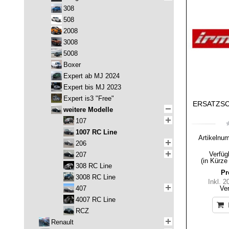
308
508
2008
3008
5008
Boxer
Expert ab MJ 2024
Expert bis MJ 2023
Expert is3 "Free"
ERSATZSC
weitere Modelle
107
1007 RC Line
Artikelnu
206
Verfüg
207
(in Kürze
308 RC Line
Pr
3008 RC Line
Inkl. 
Ve
407
4007 RC Line
RCZ
Renault