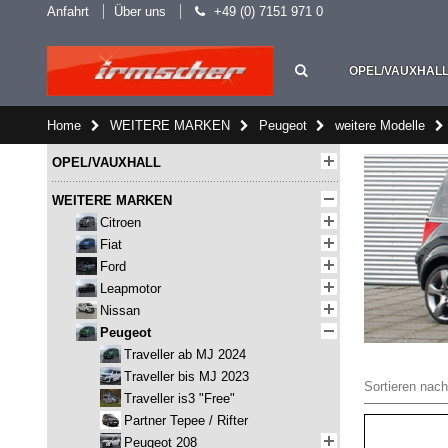
Anfahrt
Über uns
+49 (0) 7151 971 0
OPEL/VAUXHAL
Home
WEITERE MARKEN
Peugeot
weitere Modelle
OPEL/VAUXHALL
WEITERE MARKEN
Citroen
Fiat
Ford
Leapmotor
Nissan
Peugeot
Traveller ab MJ 2024
Traveller bis MJ 2023
Sortieren nach
Traveller is3 "Free"
Partner Tepee / Rifter
Peugeot 208