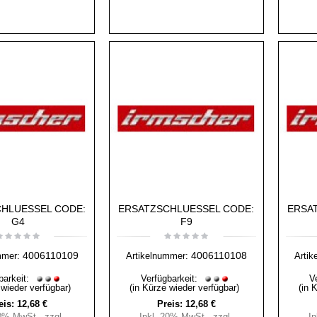
HLUESSEL CODE:
ERSATZSCHLUESSEL CODE:
ERSA
G4
F9
4006110109
4006110108
mmer:
Artikelnummer:
Artik
barkeit:
Verfügbarkeit:
V
 wieder verfügbar)
(in Kürze wieder verfügbar)
(in 
eis:
12,68 €
Preis:
12,68 €
20% MwSt.
,
zzgl.
Inkl. 20% MwSt.
,
zzgl.
I