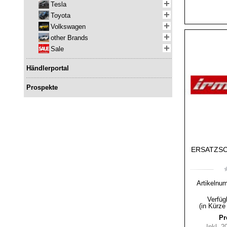
Tesla
Toyota
Volkswagen
other Brands
Sale
Händlerportal
Prospekte
ERSATZSC
Artikelnu
Verfüg
(in Kürze
Pr
Inkl. 