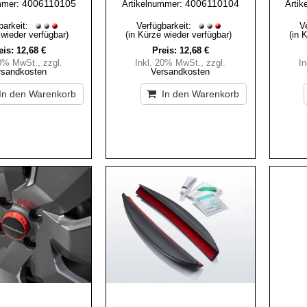
4006110105
4006110104
mmer:
Artikelnummer:
Artik
barkeit:
Verfügbarkeit:
V
 wieder verfügbar)
(in Kürze wieder verfügbar)
(in 
eis:
12,68 €
Preis:
12,68 €
20% MwSt.
,
zzgl.
Inkl. 20% MwSt.
,
zzgl.
I
rsandkosten
Versandkosten
In den Warenkorb
In den Warenkorb