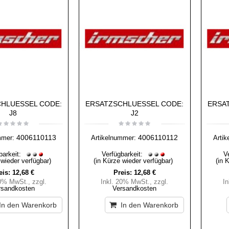
HLUESSEL CODE:
ERSATZSCHLUESSEL CODE:
ERSA
J8
J2
4006110113
4006110112
mmer:
Artikelnummer:
Arti
barkeit:
Verfügbarkeit:
V
 wieder verfügbar)
(in Kürze wieder verfügbar)
(in 
eis:
12,68 €
Preis:
12,68 €
20% MwSt.
,
zzgl.
Inkl. 20% MwSt.
,
zzgl.
I
rsandkosten
Versandkosten
In den Warenkorb
In den Warenkorb