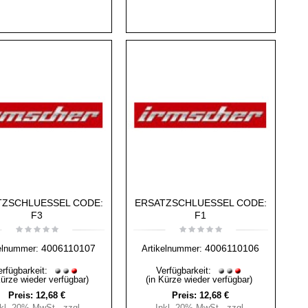
TZSCHLUESSEL CODE:
ERSATZSCHLUESSEL CODE:
F3
F1
4006110107
4006110106
elnummer:
Artikelnummer:
erfügbarkeit:
Verfügbarkeit:
Kürze wieder verfügbar)
(in Kürze wieder verfügbar)
Preis:
12,68 €
Preis:
12,68 €
nkl. 20% MwSt.
,
zzgl.
Inkl. 20% MwSt.
,
zzgl.